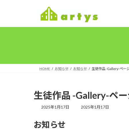
コ
ナ
ン
ビ
テ
ゲ
ン
ー
ツ
シ
へ
ョ
ス
ン
キ
に
ッ
移
プ
動
HOME
お知らせ
お知らせ
生徒作品 -Gallery-
生徒作品 -Gallery
最
2025年1月17日
2025年1月17日
終
更
お知らせ
新