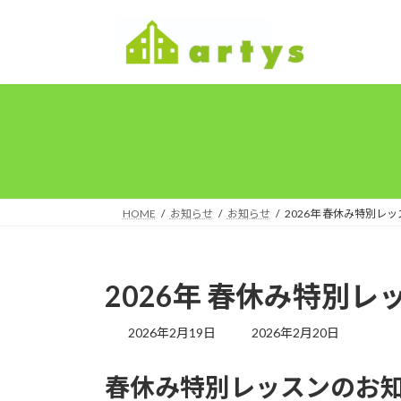
コ
ナ
ン
ビ
テ
ゲ
ン
ー
ツ
シ
へ
ョ
ス
ン
キ
に
ッ
移
プ
動
HOME
お知らせ
お知らせ
2026年 春休み特別レ
2026年 春休み特別
最
2026年2月19日
2026年2月20日
終
更
春休み特別レッスンのお
新