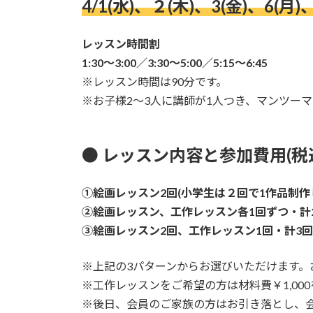
4
/1(水)、２(木)、3(金)、6(月)、
レッスン時間割
1:30～3:00／3:30～5:00／5:15～6:45
※レッスン時間は90分です。
※お子様2～3人に講師が1人つき、マンツー
● レッスン内容と参加費用(税
①絵画レッスン2回(小学生は２回で1作品制作しま
②絵画レッスン、工作レッスン各1回ずつ・計2回
③絵画レッスン2回、工作レッスン1回・計3回…￥
※上記の3パターンからお選びいただけます。
※工作レッスンをご希望の方は材料費￥1,00
※後日、会員のご家族の方はお引き落とし、